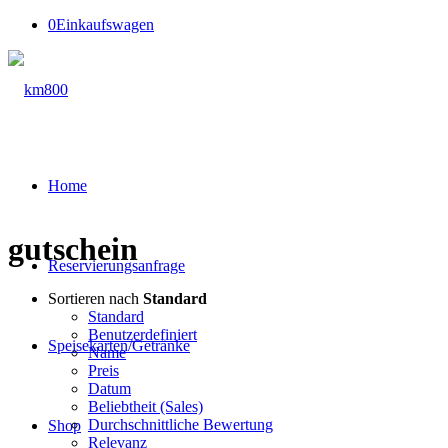
0
Einkaufswagen
Home
gutschein
Reservierungsanfrage
Sortieren nach
Standard
Standard
Benutzerdefiniert
Speisekarten/Getränke
Name
Preis
Datum
Beliebtheit (Sales)
Durchschnittliche Bewertung
Shop
Relevanz