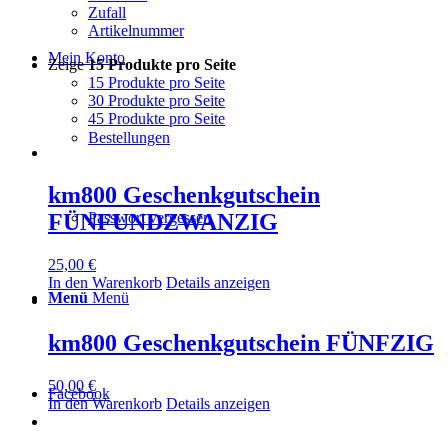
Zufall
Artikelnummer
Mein Konto
Zeige
15 Produkte pro Seite
15 Produkte pro Seite
30 Produkte pro Seite
45 Produkte pro Seite
Bestellungen
km800 Geschenkgutschein
FÜNFUNDZWANZIG
Passwort vergessen
25,00
€
In den Warenkorb
Details anzeigen
Menü
Menü
km800 Geschenkgutschein FÜNFZIG
50,00
€
Facebook
In den Warenkorb
Details anzeigen